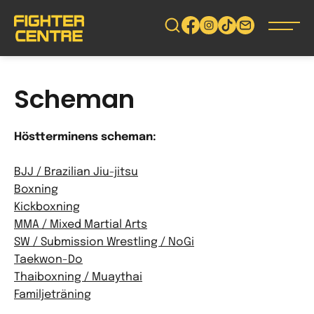
Gå
vidare
till
innehåll
Scheman
Höstterminens scheman:
BJJ / Brazilian Jiu-jitsu
Boxning
Kickboxning
MMA / Mixed Martial Arts
SW / Submission Wrestling / NoGi
Taekwon-Do
Thaiboxning / Muaythai
Familjeträning