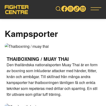
Gå
vidare
till
innehåll
Kampsporter
THAIBOXNING / MUAY THAI
Den thailändska nationalsporten Muay Thai är en form
av boxning som inkluderar attacker med händer, fötter,
knän och armbågar. Till skillnad från många andra
kampsporter har thaiboxningen tämligen få och enkla
tekniker som repeteras med drillar och sparring. En stil
för utövare som gillar tuff träning.