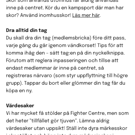
Skor som används utomhus får aldrig användas
inne på centret. Kör du en kampsport där man har
skor? Använd inomhusskor!
Läs mer här
.
Dra alltid din tag
Du skall dra din tag (medlemsbricka) före ditt pass,
varje gång du går igenom vändkorset! Tips för att
komma ihåg den – sätt tag:en på din nyckelknippa.
Förutom att reglera inpasseringen och tillse att
endast medlemmar är inne på centret, så
registreras närvaro (som styr uppflyttning till högre
grupp). Tappar du bort eller glömmer din tag får du
köpa en ny.
Värdesaker
Vi har mycket få stölder på Fighter Centre, men som
det heter ”tillfället gör tjuven”. Lämna aldrig
värdesaker utan uppsikt! Ställ inte dyra märkesskor