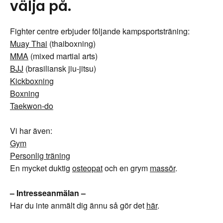
välja på.
Fighter centre erbjuder följande kampsportsträning:
Muay Thai
(thaiboxning)
MMA
(mixed martial arts)
BJJ
(brasiliansk jiu-jitsu)
Kickboxning
Boxning
Taekwon-do
Vi har även:
Gym
Personlig träning
En mycket duktig
osteopat
och en grym
massör
.
– Intresseanmälan –
Har du inte anmält dig ännu så gör det
här
.