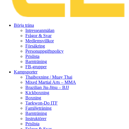
Gå
Börja träna
vidare
Intresseanmälan
till
Frågor & Svar
innehåll
Medlemsvillkor
Försäkring
Personuppgiftspolicy
Prislista
Barnträning
FB-grupper
Kampsporter
Thaiboxning / Muay Thai
Mixed Martial Arts – MMA
Brazilian Jiu-Jitsu – BJJ
Kickboxning
Boxning
Taekwon-Do ITF
Familjeträning
Barnträning
Instruktörer
Prislista
Frågor & Svar