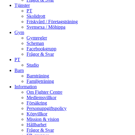
Tjänster
PT
Skolidrott
Friskvård / Företagsträning
Svensexa / Möhippa
Gym
Gymregler
Scheman
Facebookgrupp
Frågor & Svar
PT
Studio
Barn
Barnträning
Familjeträning
Information
Om Fighter Centre
Medlemsvillkor
Försäkring
Personuppgiftspolicy
Köpvillkor
Mission & vision
Hållbarhet
Frågor & Svar