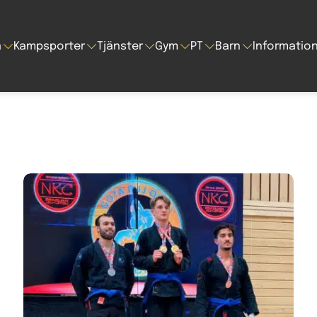
a
Kampsporter
Tjänster
Gym
PT
Barn
Informatio