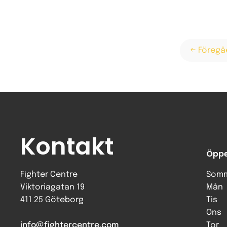
← Föreg
Kontakt
Öppe
Fighter Centre
Somm
Viktoriagatan 19
Mån
411 25 Göteborg
Tis
Ons
info@fightercentre.com
Tor