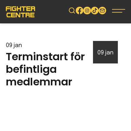
Gå
vidare
till
innehåll
09
jan
Terminstart för
09
jan
befintliga
medlemmar