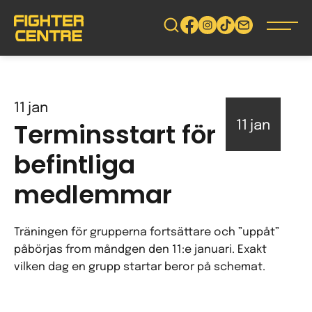
Gå
vidare
till
innehåll
11
jan
Terminsstart för
11
jan
befintliga
medlemmar
Träningen för grupperna fortsättare och ”uppåt”
påbörjas from måndgen den 11:e januari. Exakt
vilken dag en grupp startar beror på schemat.