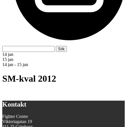
Sök
Sök
efter:
14
jan
15
jan
14
jan
-
15
jan
SM-kval 2012
Kontakt
Fighter Centre
Viktoriagatan 19
411 25 Göteborg