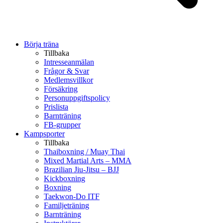
Börja träna
Tillbaka
Intresseanmälan
Frågor & Svar
Medlemsvillkor
Försäkring
Personuppgiftspolicy
Prislista
Barnträning
FB-grupper
Kampsporter
Tillbaka
Thaiboxning / Muay Thai
Mixed Martial Arts – MMA
Brazilian Jiu-Jitsu – BJJ
Kickboxning
Boxning
Taekwon-Do ITF
Familjeträning
Barnträning