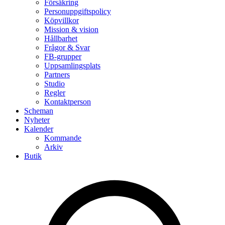
Försäkring
Personuppgiftspolicy
Köpvillkor
Mission & vision
Hållbarhet
Frågor & Svar
FB-grupper
Uppsamlingsplats
Partners
Studio
Regler
Kontaktperson
Scheman
Nyheter
Kalender
Kommande
Arkiv
Butik