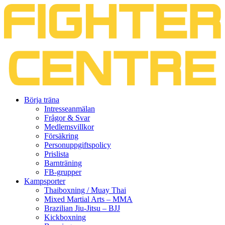
Gå
Börja träna
vidare
Intresseanmälan
till
Frågor & Svar
innehåll
Medlemsvillkor
Försäkring
Personuppgiftspolicy
Prislista
Barnträning
FB-grupper
Kampsporter
Thaiboxning / Muay Thai
Mixed Martial Arts – MMA
Brazilian Jiu-Jitsu – BJJ
Kickboxning