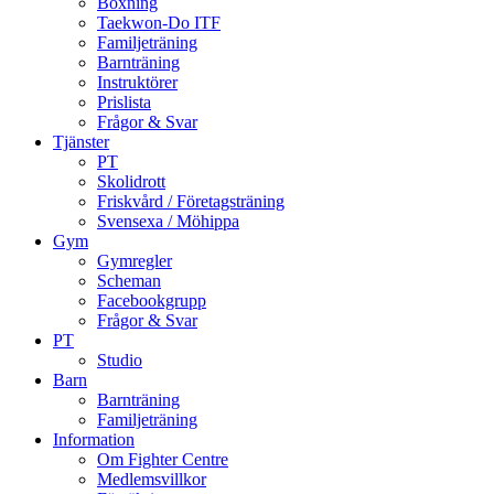
Boxning
Taekwon-Do ITF
Familjeträning
Barnträning
Instruktörer
Prislista
Frågor & Svar
Tjänster
PT
Skolidrott
Friskvård / Företagsträning
Svensexa / Möhippa
Gym
Gymregler
Scheman
Facebookgrupp
Frågor & Svar
PT
Studio
Barn
Barnträning
Familjeträning
Information
Om Fighter Centre
Medlemsvillkor