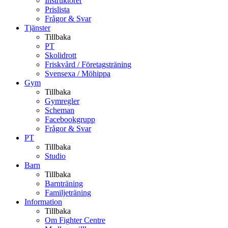
Instruktörer
Prislista
Frågor & Svar
Tjänster
Tillbaka
PT
Skolidrott
Friskvård / Företagsträning
Svensexa / Möhippa
Gym
Tillbaka
Gymregler
Scheman
Facebookgrupp
Frågor & Svar
PT
Tillbaka
Studio
Barn
Tillbaka
Barnträning
Familjeträning
Information
Tillbaka
Om Fighter Centre