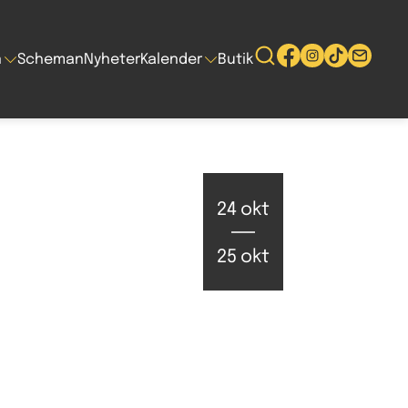
n
Scheman
Nyheter
Kalender
Butik
24
okt
25
okt