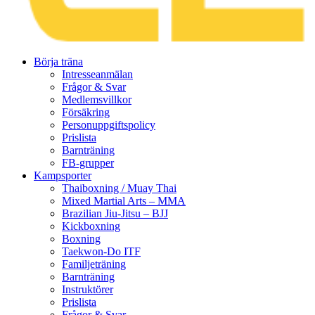
Gå
Börja träna
vidare
Intresseanmälan
till
Frågor & Svar
innehåll
Medlemsvillkor
Försäkring
Personuppgiftspolicy
Prislista
Barnträning
FB-grupper
Kampsporter
Thaiboxning / Muay Thai
Mixed Martial Arts – MMA
Brazilian Jiu-Jitsu – BJJ
Kickboxning
Boxning
Taekwon-Do ITF
Familjeträning
Barnträning
Instruktörer
Prislista
Frågor & Svar