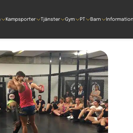
a
Kampsporter
Tjänster
Gym
PT
Barn
Informatio