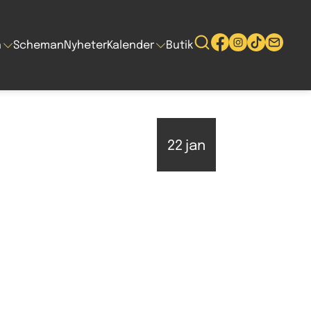
n
Scheman
Nyheter
Kalender
Butik
22
jan