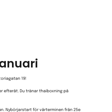
januari
toriagatan 19!
er efteråt. Du tränar thaiboxning på
n. Nybörjarstart för vårterminen från 25e