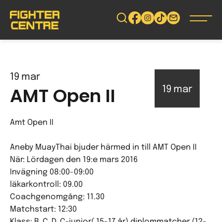
Gå
vidare
till
innehåll
19
mar
AMT Open II
19
mar
Amt Open II
Aneby MuayThai bjuder härmed in till AMT Open II
När: Lördagen den 19:e mars 2016
Invägning 08:00-09:00
läkarkontroll: 09.00
Coachgenomgång: 11.30
Matchstart: 12:30
Klass: B, C, D, C-junior( 15-17 år) diplommatcher (12-