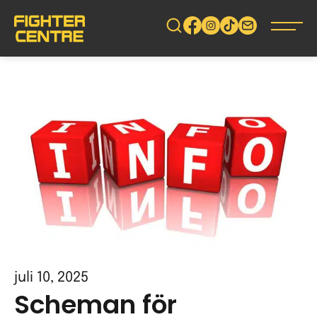
Gå
vidare
till
innehåll
juli 10, 2025
Scheman för