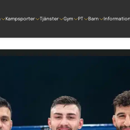
a
Kampsporter
Tjänster
Gym
PT
Barn
Informatio