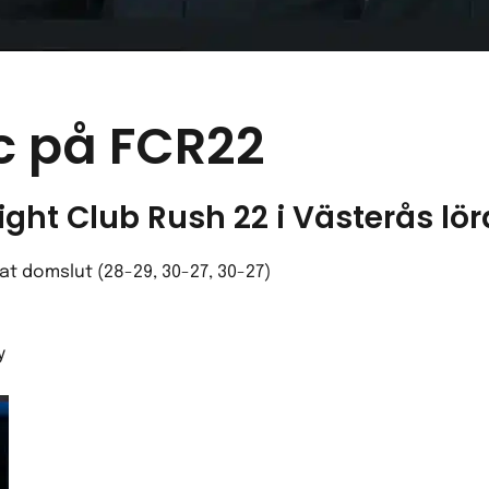
ic på FCR22
ight Club Rush 22 i Västerås l
t domslut (28-29, 30-27, 30-27)
y