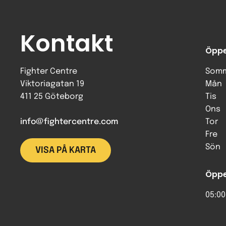
Kontakt
Öppe
Fighter Centre
Somm
Viktoriagatan 19
Mån
411 25 Göteborg
Tis
Ons
info@fightercentre.com
Tor
Fre
Sön
VISA PÅ KARTA
Öppe
05:00