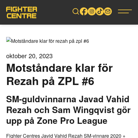
Gå
vidare
till
innehåll
oktober 20, 2023
Motståndare klar för
Rezah på ZPL #6
SM-guldvinnarna Javad Vahid
Rezah och Sam Wingqvist gör
upp på Zone Pro League
Fighter Centres Javid Vahid Rezah SM-vinnare 2020 +