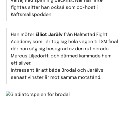
vältajmad spinning backfist. När han inte
fightas sitter han också som co-host i
Käf
tsmallspodden
.
Han möter
Elliot Jarälv
från
Halmstad Fight
Academy
som i år tog sig hela vägen till SM final
där han såg sig besegrad av den rutinerade
Marcus Liljedorff, och därmed kammade hem
ett silver.
Intressant är att både Brodal och Jarälvs
senast vinster är mot samma motstånd.