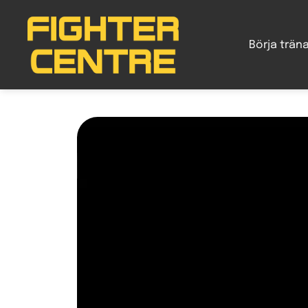
Gå
vidare
Börja trän
till
innehåll