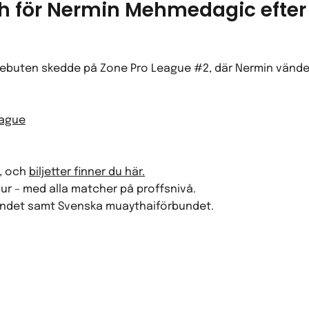
h för Nermin Mehmedagic efter v
debuten skedde på Zone Pro League #2, där Nermin vände
eague
r, och
biljetter finner du här.
r – med alla matcher på proffsnivå.
ndet
samt
Svenska muaythaiförbundet
.