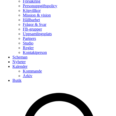
Försäkring
Personuppgiftspolicy
Köpvillkor
Mission & vision
Hållbarhet
Frågor & Svar
FB-grupper
Uppsamlingsplats
Partners
Studio
Regler
Kontaktperson
Scheman
Nyheter
Kalender
Kommande
Arkiv
Butik