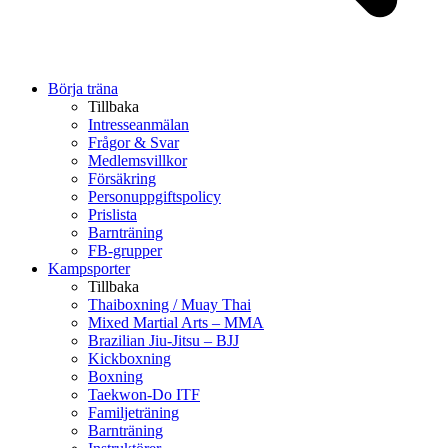
Börja träna
Tillbaka
Intresseanmälan
Frågor & Svar
Medlemsvillkor
Försäkring
Personuppgiftspolicy
Prislista
Barnträning
FB-grupper
Kampsporter
Tillbaka
Thaiboxning / Muay Thai
Mixed Martial Arts – MMA
Brazilian Jiu-Jitsu – BJJ
Kickboxning
Boxning
Taekwon-Do ITF
Familjeträning
Barnträning