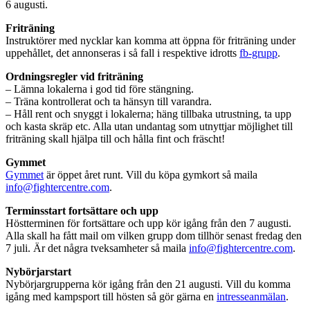
6 augusti.
Friträning
Instruktörer med nycklar kan komma att öppna för friträning under
uppehållet, det annonseras i så fall i respektive idrotts
fb-grupp
.
Ordningsregler vid friträning
– Lämna lokalerna i god tid före stängning.
– Träna kontrollerat och ta hänsyn till varandra.
– Håll rent och snyggt i lokalerna; häng tillbaka utrustning, ta upp
och kasta skräp etc. Alla utan undantag som utnyttjar möjlighet till
friträning skall hjälpa till och hålla fint och fräscht!
Gymmet
Gymmet
är öppet året runt. Vill du köpa gymkort så maila
info@fightercentre.com
.
Terminsstart fortsättare och upp
Höstterminen för fortsättare och upp kör igång från den 7 augusti.
Alla skall ha fått mail om vilken grupp dom tillhör senast fredag den
7 juli. Är det några tveksamheter så maila
info@fightercentre.com
.
Nybörjarstart
Nybörjargrupperna kör igång från den 21 augusti. Vill du komma
igång med kampsport till hösten så gör gärna en
intresseanmälan
.