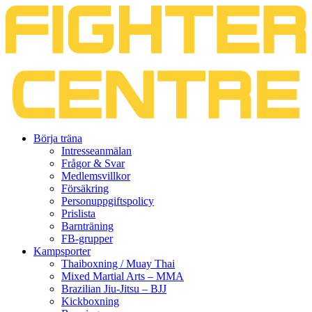
Gå
Börja träna
vidare
Intresseanmälan
till
Frågor & Svar
innehåll
Medlemsvillkor
Försäkring
Personuppgiftspolicy
Prislista
Barnträning
FB-grupper
Kampsporter
Thaiboxning / Muay Thai
Mixed Martial Arts – MMA
Brazilian Jiu-Jitsu – BJJ
Kickboxning