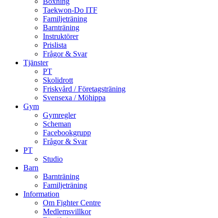
Boxning
Taekwon-Do ITF
Familjeträning
Barnträning
Instruktörer
Prislista
Frågor & Svar
Tjänster
PT
Skolidrott
Friskvård / Företagsträning
Svensexa / Möhippa
Gym
Gymregler
Scheman
Facebookgrupp
Frågor & Svar
PT
Studio
Barn
Barnträning
Familjeträning
Information
Om Fighter Centre
Medlemsvillkor