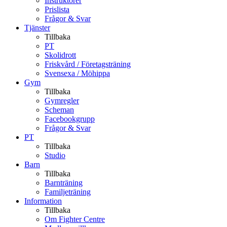
Instruktörer
Prislista
Frågor & Svar
Tjänster
Tillbaka
PT
Skolidrott
Friskvård / Företagsträning
Svensexa / Möhippa
Gym
Tillbaka
Gymregler
Scheman
Facebookgrupp
Frågor & Svar
PT
Tillbaka
Studio
Barn
Tillbaka
Barnträning
Familjeträning
Information
Tillbaka
Om Fighter Centre