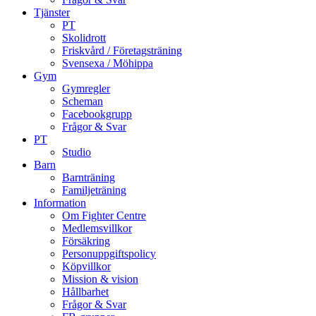
Tjänster
PT
Skolidrott
Friskvård / Företagsträning
Svensexa / Möhippa
Gym
Gymregler
Scheman
Facebookgrupp
Frågor & Svar
PT
Studio
Barn
Barnträning
Familjeträning
Information
Om Fighter Centre
Medlemsvillkor
Försäkring
Personuppgiftspolicy
Köpvillkor
Mission & vision
Hållbarhet
Frågor & Svar