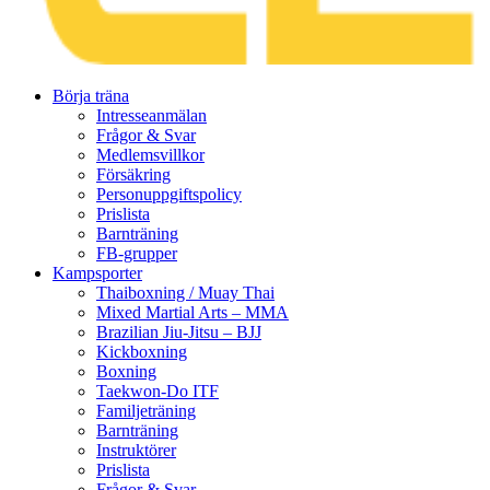
Gå
Börja träna
vidare
Intresseanmälan
till
Frågor & Svar
innehåll
Medlemsvillkor
Försäkring
Personuppgiftspolicy
Prislista
Barnträning
FB-grupper
Kampsporter
Thaiboxning / Muay Thai
Mixed Martial Arts – MMA
Brazilian Jiu-Jitsu – BJJ
Kickboxning
Boxning
Taekwon-Do ITF
Familjeträning
Barnträning
Instruktörer
Prislista
Frågor & Svar