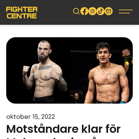
Gå
vidare
till
innehåll
oktober 15, 2022
Motståndare klar för