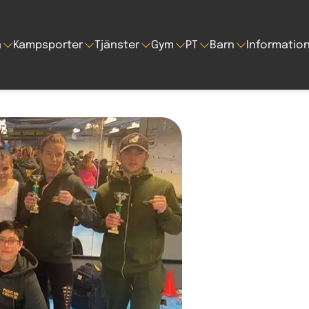
a
Kampsporter
Tjänster
Gym
PT
Barn
Informatio