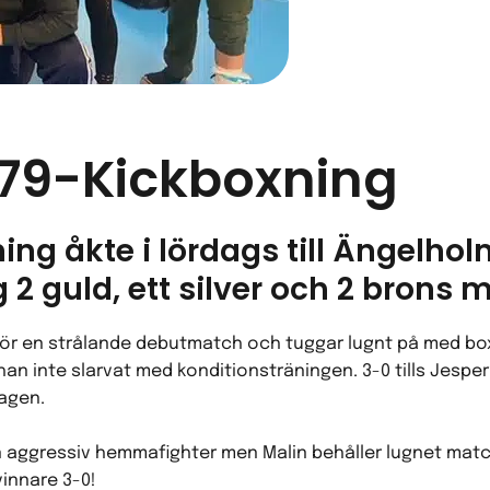
t 79-Kickboxning
ning åkte i lördags till Ängelh
g 2 guld, ett silver och 2 brons
gör en strålande debutmatch och tuggar lugnt på med box
 han inte slarvat med konditionsträningen. 3-0 tills Jespe
dagen.
n aggressiv hemmafighter men Malin behåller lugnet mat
innare 3-0!