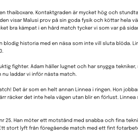
en thaiboxare. Kontaktgraden är mycket hög och stundtals
nden visar Malusi prov på sin goda fysik och köttar hela vä
cket bra kämpat i en hård match tycker vi som var på sida
en blodig historia med en näsa som inte vill sluta blöda.
0.
ktig fighter. Adam håller lugnet och har snygga tekniker,
en nu laddar vi inför nästa match.
tch! Det är som en helt annan Linnea i ringen. Hon jobba
ärr räcker det inte hela vägen utan blir en förlust. Linnea
 nr 25. Han möter ett motstånd med snabba och fina teknik
tt stort lyft från föregående match med ett fint fotarbet