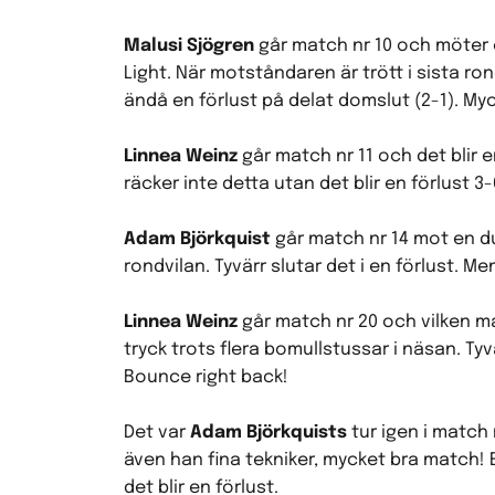
Malusi Sjögren
går match nr 10 och möter 
Light. När motståndaren är trött i sista ro
ändå en förlust på delat domslut (2-1). My
Linnea Weinz
går match nr 11 och det blir 
räcker inte detta utan det blir en förlust 3-
Adam Björkquist
går match nr 14 mot en du
rondvilan. Tyvärr slutar det i en förlust. M
Linnea Weinz
går match nr 20 och vilken ma
tryck trots flera bomullstussar i näsan. Tyv
Bounce right back!
Det var
Adam Björkquists
tur igen i match
även han fina tekniker, mycket bra match! E
det blir en förlust.