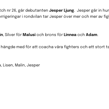
tch nr 26, går debutanten
Jesper Ljung
. Jesper går in h
rigeringar i rondvilan tar Jesper över mer och mer av fi
in
, Silver för
Malusi
och brons för
Linnea
och
Adam
.
hängde med för att coacha våra fighters och ett stort ta
, Lisen, Malin, Jesper