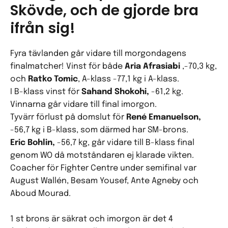
Skövde, och de gjorde bra
ifrån sig!
Fyra tävlanden går vidare till morgondagens
finalmatcher! Vinst för både
Aria Afrasiabi
,-70,3 kg,
och
Ratko Tomic
, A-klass -77,1 kg i A-klass.
I B-klass vinst för
Sahand Shokohi,
-61,2 kg.
Vinnarna går vidare till final imorgon.
Tyvärr förlust på domslut för
René Emanuelson,
-56,7 kg i B-klass, som därmed har SM-brons.
Eric Bohlin,
-56,7 kg, går vidare till B-klass final
genom WO då motståndaren ej klarade vikten.
Coacher för Fighter Centre under semifinal var
August Wallén, Besam Yousef, Ante Agneby och
Aboud Mourad.
1 st brons är säkrat och imorgon är det 4