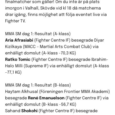
finalmatcher som gäller! Om du inte är på plats
imorgon i Valhall, Skövde vid kl 18 då matcherna
drar igång, finns möjlighet att följa eventet live via
Fighter TV.
MMA SM dag 1: Resultat (A-klass)
Aria Afrasiabi
(Fighter Centre IF) besegrade Diyar
Kizilkaya (MACC – Martial Arts Combat Club) via
enhälligt domslut (A-klass -70,3 KG)
Ratko Tomic
(Fighter Centre IF) besegrade Ibrahim-
Halo Milli (Supreme IF) via enhälligt domslut (A-klass
-77,1 KG)
MMA SM dag 1: Resultat (B-klass)
Haytam Alkhusal (Föreningen Frontier MMA Akademi)
besegrade
René Emanuelson
(Fighter Centre IF) via
enhälligt domslut (B-klass -56,7 KG)
Sahand
Shokohi
(Fighter Centre IF) besegrade