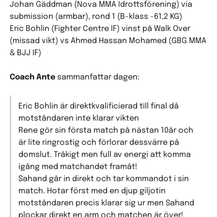
Johan Gäddman (Nova MMA Idrottsförening) via
submission (armbar), rond 1 (B-klass -61,2 KG)
Eric Bohlin (Fighter Centre IF) vinst på Walk Over
(missad vikt) vs Ahmed Hassan Mohamed (GBG MMA
& BJJ IF)
Coach Ante
sammanfattar dagen:
Eric Bohlin är direktkvalificierad till final då
motståndaren inte klarar vikten
Rene gör sin första match på nästan 10år och
är lite ringrostig och förlorar dessvärre på
domslut. Tråkigt men full av energi att komma
igång med matchandet framåt!
Sahand går in direkt och tar kommandot i sin
match. Hotar först med en djup giljotin
motståndaren precis klarar sig ur men Sahand
plockar direkt en arm och matchen är över!