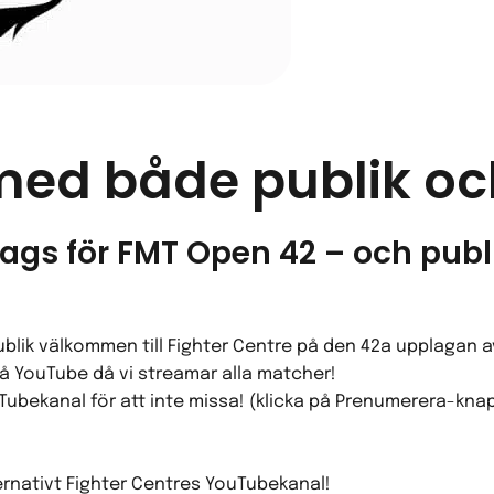
ed både publik och
dags för FMT Open 42 – och publ
ublik välkommen till Fighter Centre på den 42a upplagan a
 på YouTube då vi streamar alla matcher!
ubekanal för att inte missa! (klicka på Prenumerera-knap
ternativt Fighter Centres YouTubekanal!