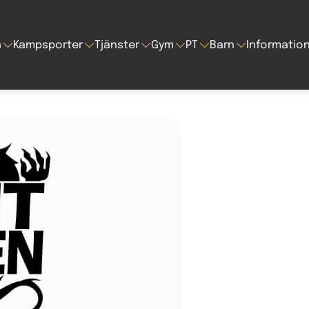
a
Kampsporter
Tjänster
Gym
PT
Barn
Informatio