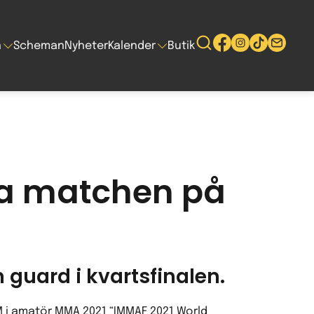
n
Scheman
Nyheter
Kalender
Butik
ra matchen på
 guard i kvartsfinalen.
VM i amatör MMA 2021 “IMMAF 2021 World