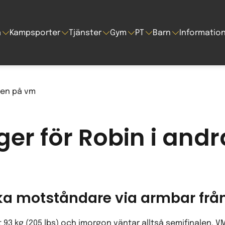
a
Kampsporter
Tjänster
Gym
PT
Barn
Informatio
er för Robin i and
ka motståndare via armbar från
 93 kg (205 lbs) och imorgon väntar alltså semifinalen. 