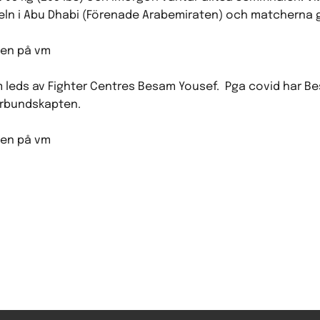
ln i Abu Dhabi (Förenade Arabemiraten) och matcherna gå
om leds av Fighter Centres Besam Yousef. Pga covid har B
örbundskapten.