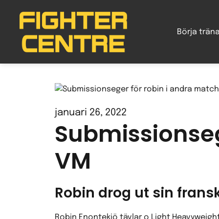
Gå
vidare
Börja trän
till
innehåll
januari 26, 2022
Submissionseg
VM
Robin drog ut sin frans
Robin Enontekiö tävlar o Light Heavyweight