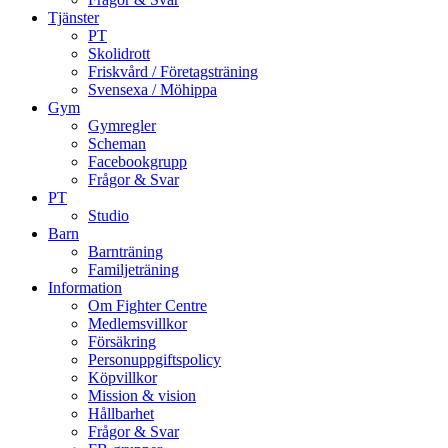
Tjänster
PT
Skolidrott
Friskvård / Företagsträning
Svensexa / Möhippa
Gym
Gymregler
Scheman
Facebookgrupp
Frågor & Svar
PT
Studio
Barn
Barnträning
Familjeträning
Information
Om Fighter Centre
Medlemsvillkor
Försäkring
Personuppgiftspolicy
Köpvillkor
Mission & vision
Hållbarhet
Frågor & Svar