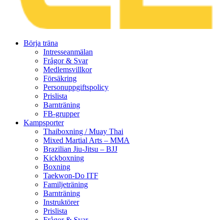
Gå
Börja träna
vidare
Intresseanmälan
till
Frågor & Svar
innehåll
Medlemsvillkor
Försäkring
Personuppgiftspolicy
Prislista
Barnträning
FB-grupper
Kampsporter
Thaiboxning / Muay Thai
Mixed Martial Arts – MMA
Brazilian Jiu-Jitsu – BJJ
Kickboxning
Boxning
Taekwon-Do ITF
Familjeträning
Barnträning
Instruktörer
Prislista
Frågor & Svar