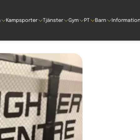
a
Kampsporter
Tjänster
Gym
PT
Barn
Informatio