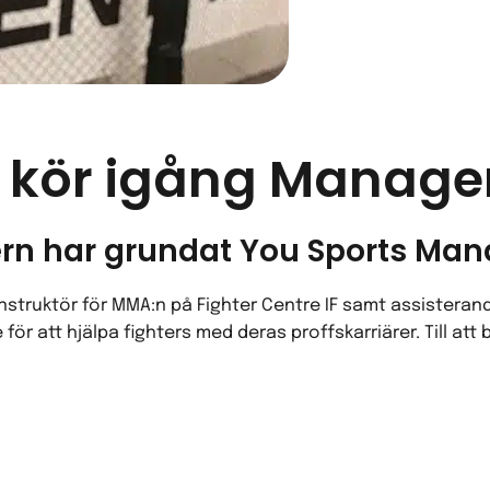
 kör igång Manag
tern har grundat You Sports Ma
nstruktör för MMA:n på Fighter Centre IF samt assistera
r att hjälpa fighters med deras proffskarriärer. Till att