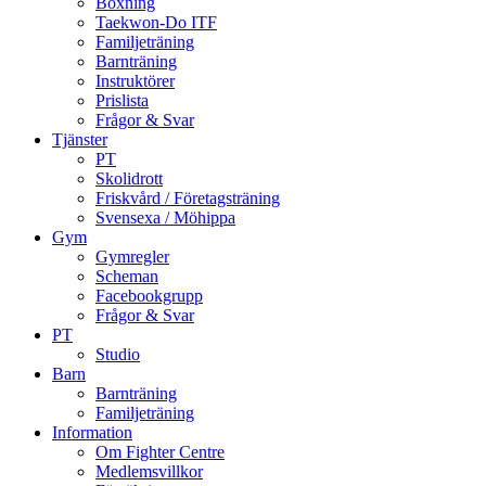
Boxning
Taekwon-Do ITF
Familjeträning
Barnträning
Instruktörer
Prislista
Frågor & Svar
Tjänster
PT
Skolidrott
Friskvård / Företagsträning
Svensexa / Möhippa
Gym
Gymregler
Scheman
Facebookgrupp
Frågor & Svar
PT
Studio
Barn
Barnträning
Familjeträning
Information
Om Fighter Centre
Medlemsvillkor