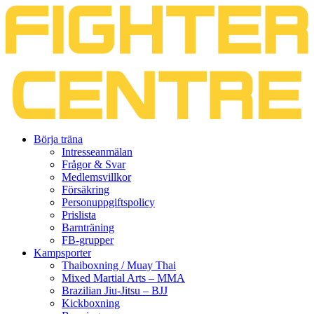
Gå
Börja träna
vidare
Intresseanmälan
till
Frågor & Svar
innehåll
Medlemsvillkor
Försäkring
Personuppgiftspolicy
Prislista
Barnträning
FB-grupper
Kampsporter
Thaiboxning / Muay Thai
Mixed Martial Arts – MMA
Brazilian Jiu-Jitsu – BJJ
Kickboxning