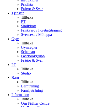
Instruktörer
Prislista
Frågor & Svar
Tjänster
Tillbaka
PT
Skolidrott
Friskvård / Företagsträning
Svensexa / Möhippa
Gym
Tillbaka
Gymregler
Scheman
Facebookgrupp
Frågor & Svar
PT
Tillbaka
Studio
Barn
Tillbaka
Barnträning
Familjeträning
Information
Tillbaka
Om Fighter Centre