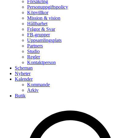
Försäkring
Personuppgiftspolicy
Köpvillkor
Mission & vision
Hållbarhet
Frågor & Svar
FB-grupper
Uppsamlingsplats
Partners
Studio
Regler
Kontaktperson
Scheman
Nyheter
Kalender
Kommande
Arkiv
Butik