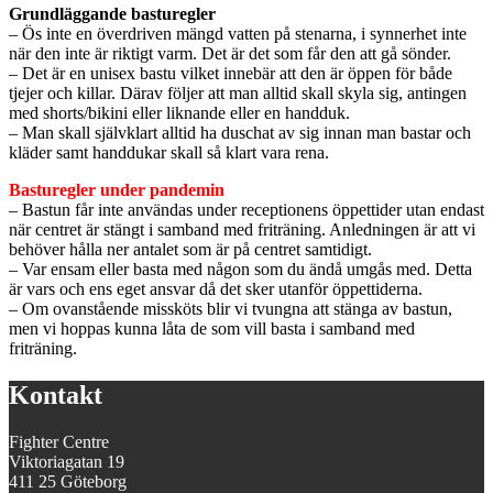
Grundläggande basturegler
– Ös inte en överdriven mängd vatten på stenarna, i synnerhet inte
när den inte är riktigt varm. Det är det som får den att gå sönder.
– Det är en unisex bastu vilket innebär att den är öppen för både
tjejer och killar. Därav följer att man alltid skall skyla sig, antingen
med shorts/bikini eller liknande eller en handduk.
– Man skall självklart alltid ha duschat av sig innan man bastar och
kläder samt handdukar skall så klart vara rena.
Basturegler under pandemin
– Bastun får inte användas under receptionens öppettider utan endast
när centret är stängt i samband med friträning. Anledningen är att vi
behöver hålla ner antalet som är på centret samtidigt.
– Var ensam eller basta med någon som du ändå umgås med. Detta
är vars och ens eget ansvar då det sker utanför öppettiderna.
– Om ovanstående missköts blir vi tvungna att stänga av bastun,
men vi hoppas kunna låta de som vill basta i samband med
friträning.
Kontakt
Fighter Centre
Viktoriagatan 19
411 25 Göteborg