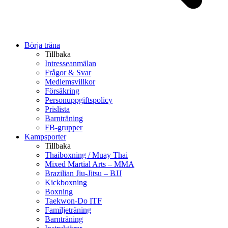
Börja träna
Tillbaka
Intresseanmälan
Frågor & Svar
Medlemsvillkor
Försäkring
Personuppgiftspolicy
Prislista
Barnträning
FB-grupper
Kampsporter
Tillbaka
Thaiboxning / Muay Thai
Mixed Martial Arts – MMA
Brazilian Jiu-Jitsu – BJJ
Kickboxning
Boxning
Taekwon-Do ITF
Familjeträning
Barnträning