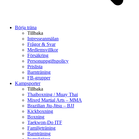
Börja träna
Tillbaka
Intresseanmälan
Frågor & Svar
Medlemsvillkor
Försäkring
Personuppgiftspolicy
Prislista
Barnträning
FB-grupper
Kampsporter
Tillbaka
Thaiboxning / Muay Thai
Mixed Martial Arts – MMA
Brazilian Jiu-Jitsu – BJJ
Kickboxning
Boxning
Taekwon-Do ITF
Familjeträning
Barnträning