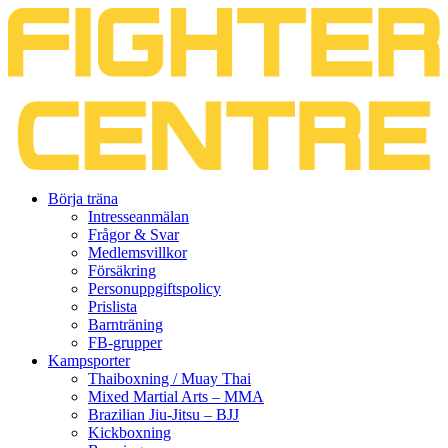
Gå
Börja träna
vidare
Intresseanmälan
till
Frågor & Svar
innehåll
Medlemsvillkor
Försäkring
Personuppgiftspolicy
Prislista
Barnträning
FB-grupper
Kampsporter
Thaiboxning / Muay Thai
Mixed Martial Arts – MMA
Brazilian Jiu-Jitsu – BJJ
Kickboxning