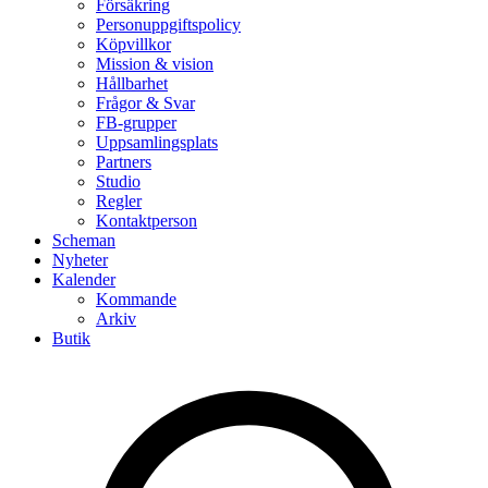
Försäkring
Personuppgiftspolicy
Köpvillkor
Mission & vision
Hållbarhet
Frågor & Svar
FB-grupper
Uppsamlingsplats
Partners
Studio
Regler
Kontaktperson
Scheman
Nyheter
Kalender
Kommande
Arkiv
Butik