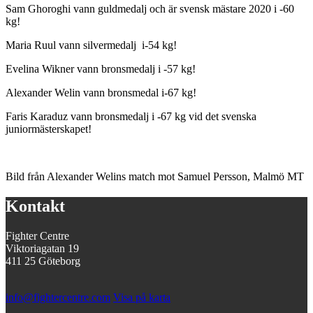
Sam Ghoroghi vann guldmedalj och är svensk mästare 2020 i -60
kg!
Maria Ruul vann silvermedalj i-54 kg!
Evelina Wikner vann bronsmedalj i -57 kg!
Alexander Welin vann bronsmedal i-67 kg!
Faris Karaduz vann bronsmedalj i -67 kg vid det svenska
juniormästerskapet!
Bild från Alexander Welins match mot Samuel Persson, Malmö MT
Kontakt
Fighter Centre
Viktoriagatan 19
411 25 Göteborg
info@fightercentre.com
Visa på karta