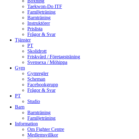
Boxning
Taekwon-Do ITF
Familjeträning
Barnträning
Instruktörer
Prislista
Frågor & Svar
Tjänster
PT
Skolidrott
Friskvård / Företagsträning
Svensexa / Möhippa
Gym
Gymregler
Scheman
Facebookgrupp
Frågor & Svar
PT
Studio
Barn
Barnträning
Familjeträning
Information
Om Fighter Centre
Medlemsvillkor