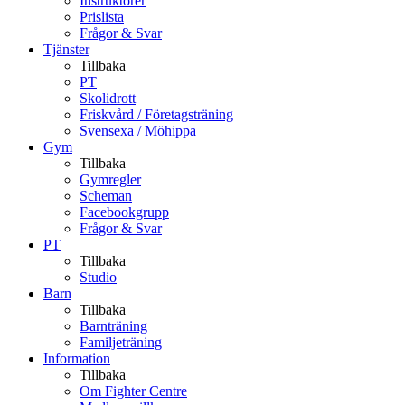
Instruktörer
Prislista
Frågor & Svar
Tjänster
Tillbaka
PT
Skolidrott
Friskvård / Företagsträning
Svensexa / Möhippa
Gym
Tillbaka
Gymregler
Scheman
Facebookgrupp
Frågor & Svar
PT
Tillbaka
Studio
Barn
Tillbaka
Barnträning
Familjeträning
Information
Tillbaka
Om Fighter Centre