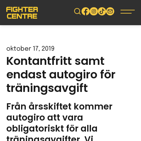
Gå
vidare
till
innehåll
oktober 17, 2019
Kontantfritt samt
endast autogiro för
träningsavgift
Från årsskiftet kommer
autogiro att vara
obligatoriskt för alla
träningsavgifter. Vi