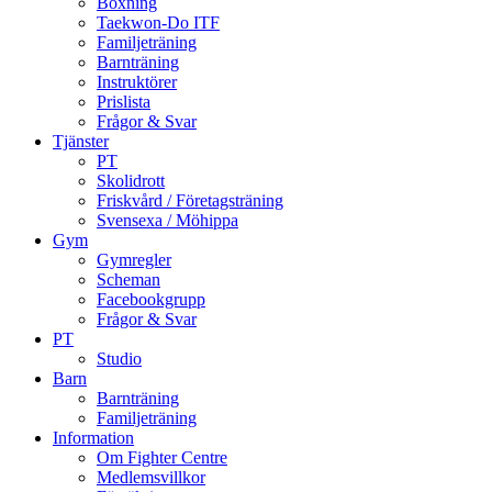
Boxning
Taekwon-Do ITF
Familjeträning
Barnträning
Instruktörer
Prislista
Frågor & Svar
Tjänster
PT
Skolidrott
Friskvård / Företagsträning
Svensexa / Möhippa
Gym
Gymregler
Scheman
Facebookgrupp
Frågor & Svar
PT
Studio
Barn
Barnträning
Familjeträning
Information
Om Fighter Centre
Medlemsvillkor