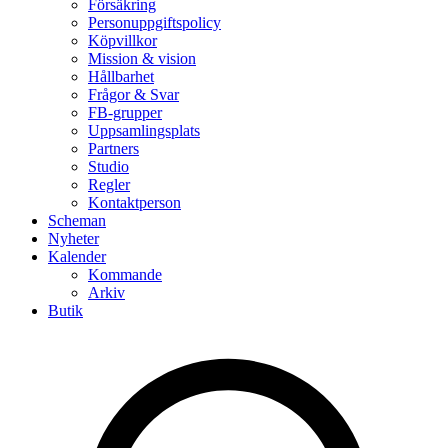
Försäkring
Personuppgiftspolicy
Köpvillkor
Mission & vision
Hållbarhet
Frågor & Svar
FB-grupper
Uppsamlingsplats
Partners
Studio
Regler
Kontaktperson
Scheman
Nyheter
Kalender
Kommande
Arkiv
Butik