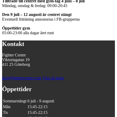
Tillträde till centret med gym-tag 4 juni – 8 juli
Måndag, onsdag & fredag: 09:00-20:45
Den 9 juli – 12 augusti är centret stängt
Eventuell friträning annonseras i FB-grupperna
Öppettider gym
05:00-23:00 alla dagar året runt
Kontakt
Fighter Centre
Viktoriagatan 19
411 25 Göteborg
info@fightercentre.com
Visa på karta
Öppettider
Sommarstängt
6 juli - 9 augusti
Mån
15:45-22:15
Tis
15:45-22:15