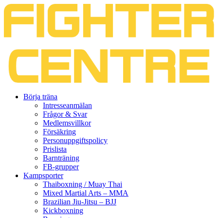
Gå
Börja träna
vidare
Intresseanmälan
till
Frågor & Svar
innehåll
Medlemsvillkor
Försäkring
Personuppgiftspolicy
Prislista
Barnträning
FB-grupper
Kampsporter
Thaiboxning / Muay Thai
Mixed Martial Arts – MMA
Brazilian Jiu-Jitsu – BJJ
Kickboxning