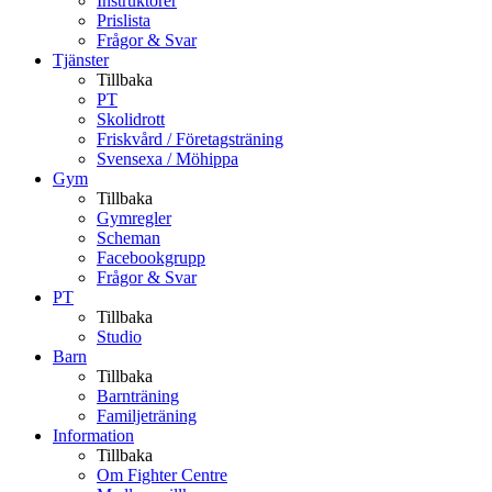
Instruktörer
Prislista
Frågor & Svar
Tjänster
Tillbaka
PT
Skolidrott
Friskvård / Företagsträning
Svensexa / Möhippa
Gym
Tillbaka
Gymregler
Scheman
Facebookgrupp
Frågor & Svar
PT
Tillbaka
Studio
Barn
Tillbaka
Barnträning
Familjeträning
Information
Tillbaka
Om Fighter Centre