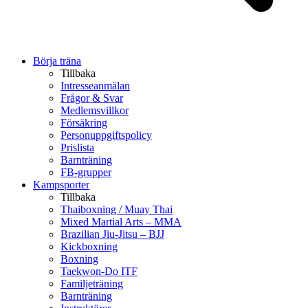
Börja träna
Tillbaka
Intresseanmälan
Frågor & Svar
Medlemsvillkor
Försäkring
Personuppgiftspolicy
Prislista
Barnträning
FB-grupper
Kampsporter
Tillbaka
Thaiboxning / Muay Thai
Mixed Martial Arts – MMA
Brazilian Jiu-Jitsu – BJJ
Kickboxning
Boxning
Taekwon-Do ITF
Familjeträning
Barnträning