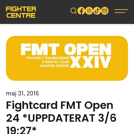
Gå
vidare
till
innehåll
maj 31, 2016
Fightcard FMT Open
24 *UPPDATERAT 3/6
19:27*