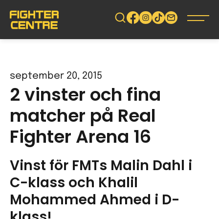
Gå
vidare
till
innehåll
september 20, 2015
2 vinster och fina
matcher på Real
Fighter Arena 16
Vinst för FMTs Malin Dahl i
C-klass och
Khalil
Mohammed Ahmed​ i
D-
klass!