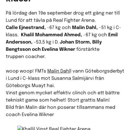
På lördag den 19e september drog ett gäng ner till
Lund för att tävla på Real Fighter Arena.
Calle Ejnestrand,
-67 kg
och
Malin Dahl,
-51 kg i C-
klass.
Khalil Mohammed Ahmed​,
-67 kg
och
Emil
Andersson,
-53,5 kg i D.
Johan Storm, Billy
Bengtsson och Evelina Wikner
förstärkte
truppen coacher.
woop woop! FMTs
Malin Dahl
l vann Göteborgsderbyt
i Lund i C-klass mot Susanna Salmijärvi från
Göteborgs Muayt hai.
Vinst genom mycket effektiv clinch och ett bättre
tekniskt game som helhet! Stort grattis Malin!
Bild från Malin där hon poserar tillsammans med
coach Evelina Wikner