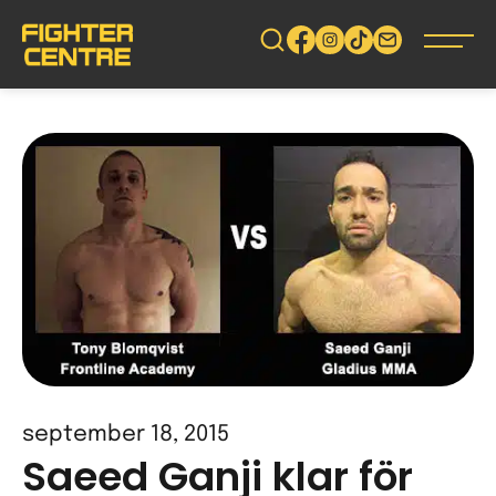
Gå
vidare
till
innehåll
september 18, 2015
Saeed Ganji klar för