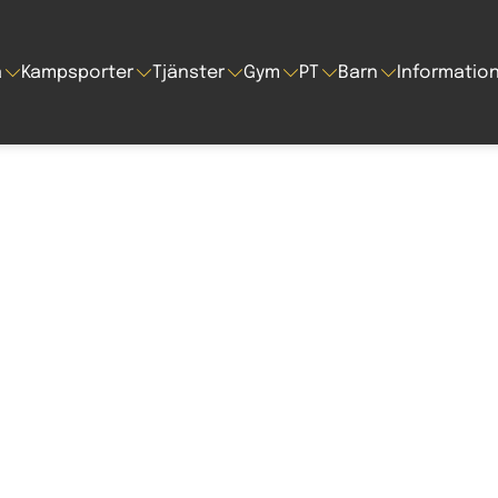
a
Kampsporter
Tjänster
Gym
PT
Barn
Informatio