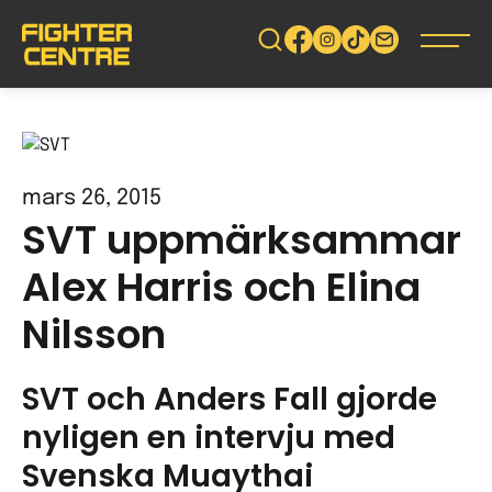
Gå
vidare
till
innehåll
mars 26, 2015
SVT uppmärksammar
Alex Harris och Elina
Nilsson
SVT och Anders Fall gjorde
nyligen en intervju med
Svenska Muaythai