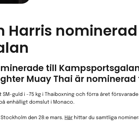
n Harris nominerad
alan
nominerade till Kampsportsgalan
ighter Muay Thai är nominerad t
t SM-guld i -75 kg i Thaiboxning och förra året försvarad
å enhälligt domslut i Monaco.
i Stockholm den 28:e mars.
Här
hittar du samtliga nominera