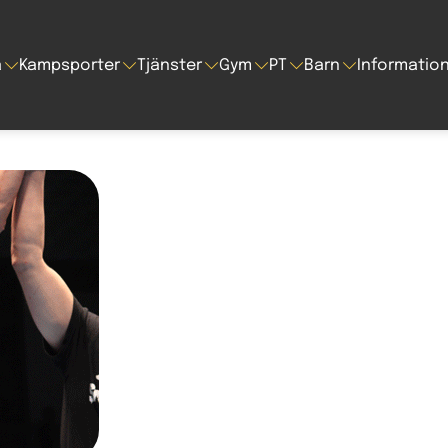
a
Kampsporter
Tjänster
Gym
PT
Barn
Informatio