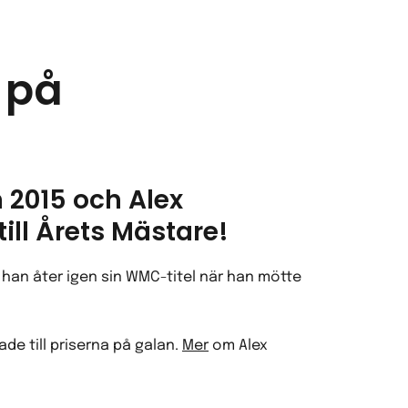
 på
 2015 och Alex
ill Årets Mästare!
e han åter igen sin WMC-titel när han mötte
de till priserna på galan.
Mer
om Alex