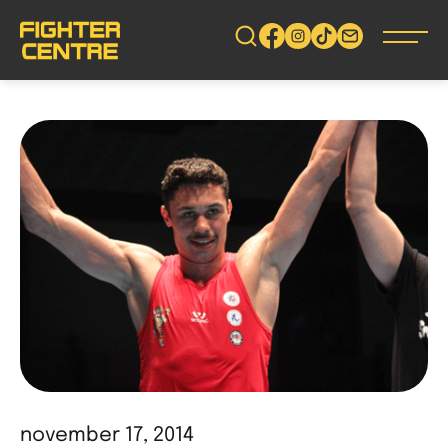
Gå
vidare
till
innehåll
november 17, 2014