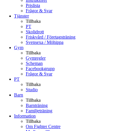
Instruktörer
Prislista
Frågor & Svar
Tjänster
Tillbaka
PT
Skolidrott
Friskvård / Företagsträning
Svensexa / Möhippa
Gym
Tillbaka
Gymregler
Scheman
Facebookgrupp
Frågor & Svar
PT
Tillbaka
Studio
Barn
Tillbaka
Barnträning
Familjeträning
Information
Tillbaka
Om Fighter Centre