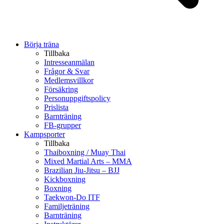
Börja träna
Tillbaka
Intresseanmälan
Frågor & Svar
Medlemsvillkor
Försäkring
Personuppgiftspolicy
Prislista
Barnträning
FB-grupper
Kampsporter
Tillbaka
Thaiboxning / Muay Thai
Mixed Martial Arts – MMA
Brazilian Jiu-Jitsu – BJJ
Kickboxning
Boxning
Taekwon-Do ITF
Familjeträning
Barnträning