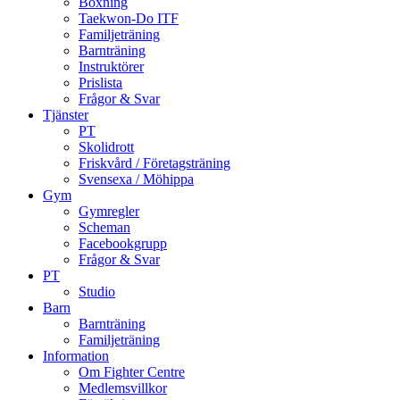
Boxning
Taekwon-Do ITF
Familjeträning
Barnträning
Instruktörer
Prislista
Frågor & Svar
Tjänster
PT
Skolidrott
Friskvård / Företagsträning
Svensexa / Möhippa
Gym
Gymregler
Scheman
Facebookgrupp
Frågor & Svar
PT
Studio
Barn
Barnträning
Familjeträning
Information
Om Fighter Centre
Medlemsvillkor