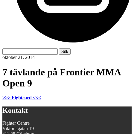
Sök
Sök
efter:
oktober 21, 2014
7 tävlande på Frontier MMA
Open 9
>>> Fightcard <<<
Kontakt
Fighter Centre
Viktoriagatan 19
411 25 Göteborg