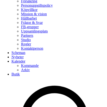
Försäkring
Personuppgiftspolicy
Köpvillkor
Mission & vision
Hållbarhet
Frågor & Svar
FB-grupper
Uppsamlingsplats
Partners
Studio
Regler
Kontaktperson
Scheman
Nyheter
Kalender
Kommande
Arkiv
Butik