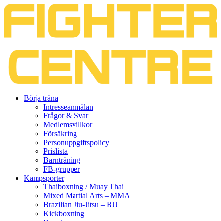
Gå
Börja träna
vidare
Intresseanmälan
till
Frågor & Svar
innehåll
Medlemsvillkor
Försäkring
Personuppgiftspolicy
Prislista
Barnträning
FB-grupper
Kampsporter
Thaiboxning / Muay Thai
Mixed Martial Arts – MMA
Brazilian Jiu-Jitsu – BJJ
Kickboxning