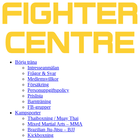
Gå
Börja träna
vidare
Intresseanmälan
till
Frågor & Svar
innehåll
Medlemsvillkor
Försäkring
Personuppgiftspolicy
Prislista
Barnträning
FB-grupper
Kampsporter
Thaiboxning / Muay Thai
Mixed Martial Arts – MMA
Brazilian Jiu-Jitsu – BJJ
Kickboxning