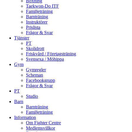
Boxning
Taekwon-Do ITF
Familjeträning
Barnträning
Instruktörer
Prislista
Frågor & Svar
Tjänster
PT
Skolidrott
Friskvård / Företagsträning
Svensexa / Möhippa
Gym
Gymregler
Scheman
Facebookgrupp
Frågor & Svar
PT
Studio
Barn
Barnträning
Familjeträning
Information
Om Fighter Centre
Medlemsvillkor