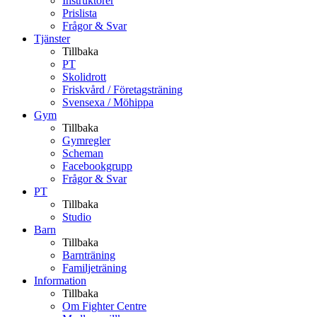
Instruktörer
Prislista
Frågor & Svar
Tjänster
Tillbaka
PT
Skolidrott
Friskvård / Företagsträning
Svensexa / Möhippa
Gym
Tillbaka
Gymregler
Scheman
Facebookgrupp
Frågor & Svar
PT
Tillbaka
Studio
Barn
Tillbaka
Barnträning
Familjeträning
Information
Tillbaka
Om Fighter Centre