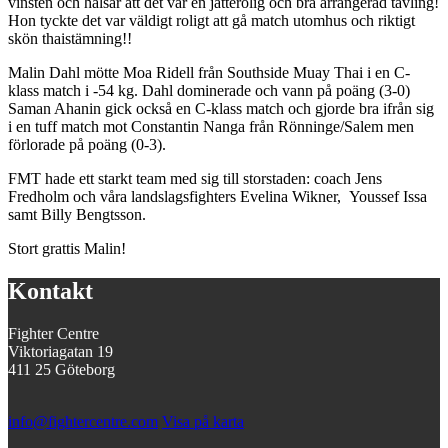
vinsten och hälsar att det var en jätterolig och bra arrangerad tävling!
Hon tyckte det var väldigt roligt att gå match utomhus och riktigt
skön thaistämning!!
Malin Dahl mötte Moa Ridell från Southside Muay Thai i en C-
klass match i -54 kg. Dahl dominerade och vann på poäng (3-0)
Saman Ahanin gick också en C-klass match och gjorde bra ifrån sig
i en tuff match mot Constantin Nanga från Rönninge/Salem men
förlorade på poäng (0-3).
FMT hade ett starkt team med sig till storstaden: coach Jens
Fredholm och våra landslagsfighters Evelina Wikner, Youssef Issa
samt Billy Bengtsson.
Stort grattis Malin!
Kontakt
Fighter Centre
Viktoriagatan 19
411 25 Göteborg
info@fightercentre.com
Visa på karta