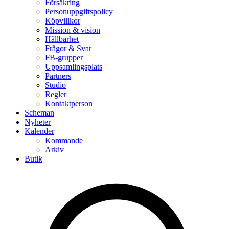
Försäkring
Personuppgiftspolicy
Köpvillkor
Mission & vision
Hållbarhet
Frågor & Svar
FB-grupper
Uppsamlingsplats
Partners
Studio
Regler
Kontaktperson
Scheman
Nyheter
Kalender
Kommande
Arkiv
Butik