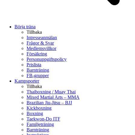
Börja träna
Tillbaka
Intresseanmälan
Frågor & Svar
Medlemsvillkor
Försäkring
Personuppgiftspolicy
Prislista
Barnträning
FB-grupper
Kampsporter
Tillbaka
Thaiboxning / Muay Thai
Mixed Martial Arts – MMA
Brazilian Jiu-Jitsu – BJJ
Kickboxning
Boxning
Taekwon-Do ITF
Familjeträning
Barnträning