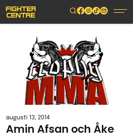
Gå
vidare
till
innehåll
augusti 13, 2014
Amin Afsan och Åke