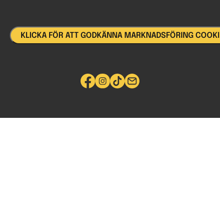
KLICKA FÖR ATT GODKÄNNA MARKNADSFÖRING COOKIE