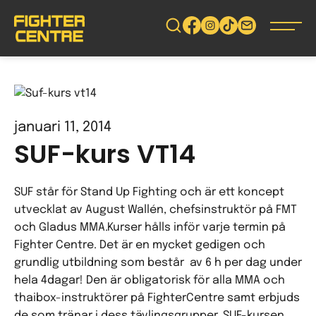
Gå
vidare
till
innehåll
januari 11, 2014
SUF-kurs VT14
SUF står för Stand Up Fighting och är ett koncept
utvecklat av August Wallén, chefsinstruktör på FMT
och Gladus MMA.Kurser hålls inför varje termin på
Fighter Centre. Det är en mycket gedigen och
grundlig utbildning som består av 6 h per dag under
hela 4dagar! Den är obligatorisk för alla MMA och
thaibox-instruktörer på FighterCentre samt erbjuds
de som tränar i dess tävlingsgrupper. SUF-kursen