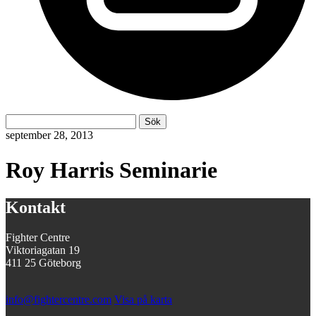
Sök
Sök
efter:
september 28, 2013
Roy Harris Seminarie
Kontakt
Fighter Centre
Viktoriagatan 19
411 25 Göteborg
info@fightercentre.com
Visa på karta