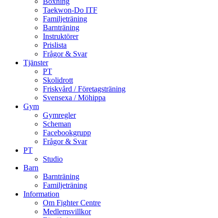
Boxning
Taekwon-Do ITF
Familjeträning
Barnträning
Instruktörer
Prislista
Frågor & Svar
Tjänster
PT
Skolidrott
Friskvård / Företagsträning
Svensexa / Möhippa
Gym
Gymregler
Scheman
Facebookgrupp
Frågor & Svar
PT
Studio
Barn
Barnträning
Familjeträning
Information
Om Fighter Centre
Medlemsvillkor