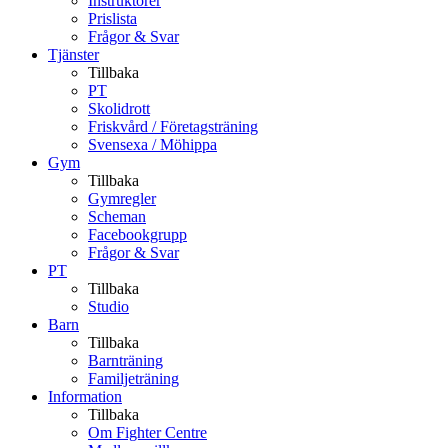
Instruktörer
Prislista
Frågor & Svar
Tjänster
Tillbaka
PT
Skolidrott
Friskvård / Företagsträning
Svensexa / Möhippa
Gym
Tillbaka
Gymregler
Scheman
Facebookgrupp
Frågor & Svar
PT
Tillbaka
Studio
Barn
Tillbaka
Barnträning
Familjeträning
Information
Tillbaka
Om Fighter Centre