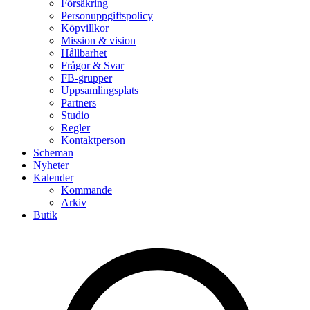
Försäkring
Personuppgiftspolicy
Köpvillkor
Mission & vision
Hållbarhet
Frågor & Svar
FB-grupper
Uppsamlingsplats
Partners
Studio
Regler
Kontaktperson
Scheman
Nyheter
Kalender
Kommande
Arkiv
Butik