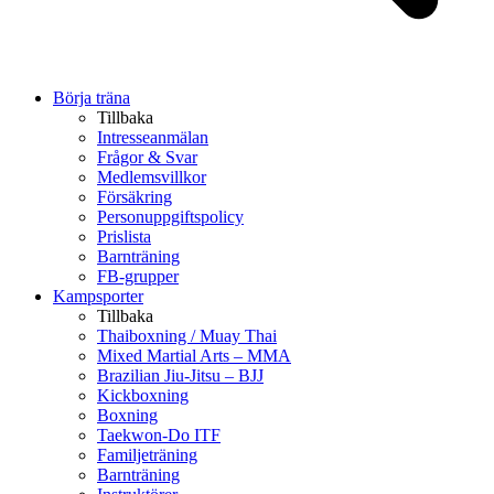
Börja träna
Tillbaka
Intresseanmälan
Frågor & Svar
Medlemsvillkor
Försäkring
Personuppgiftspolicy
Prislista
Barnträning
FB-grupper
Kampsporter
Tillbaka
Thaiboxning / Muay Thai
Mixed Martial Arts – MMA
Brazilian Jiu-Jitsu – BJJ
Kickboxning
Boxning
Taekwon-Do ITF
Familjeträning
Barnträning