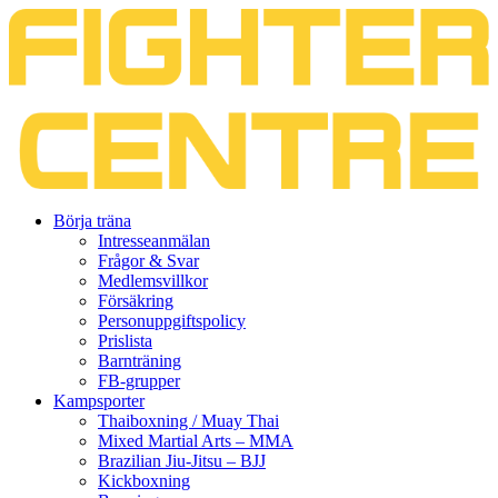
Gå
Börja träna
vidare
Intresseanmälan
till
Frågor & Svar
innehåll
Medlemsvillkor
Försäkring
Personuppgiftspolicy
Prislista
Barnträning
FB-grupper
Kampsporter
Thaiboxning / Muay Thai
Mixed Martial Arts – MMA
Brazilian Jiu-Jitsu – BJJ
Kickboxning