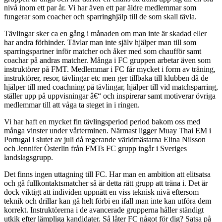
nivå inom ett par år. Vi har även ett par äldre medlemmar som
fungerar som coacher och sparringhjälp till de som skall tävla.
Tävlingar sker ca en gång i månaden om man inte är skadad eller
har andra förhinder. Tävlar man inte själv hjälper man till som
sparringspartner inför matcher och åker med som chaufför samt
coachar på andras matcher. Många i FC gruppen arbetar även som
instruktörer på FMT. Medlemmar i FC får mycket i form av träning,
instruktörer, resor, tävlingar etc men ger tillbaka till klubben då de
hjälper till med coachning på tävlingar, hjälper till vid matchsparring,
ställer upp på uppvisningar â€“ och inspirerar samt motiverar övriga
medlemmar till att våga ta steget in i ringen.
Vi har haft en mycket fin tävlingsperiod period bakom oss med
många vinster under vårterminen. Närmast ligger Muay Thai EM i
Portugal i slutet av juli då regerande världmästarna Elina Nilsson
och Jennifer Österlin från FMTs FC grupp ingår i Sveriges
landslagsgrupp.
Det finns ingen uttagning till FC. Har man en ambition att elitsatsa
och gå fullkontaktsmatcher så är detta rätt grupp att träna i. Det är
dock viktigt att individen uppnått en viss teknisk nivå eftersom
teknik och drillar kan gå helt förbi en ifall man inte kan utföra dem
korrekt. Instruktörerna i de avancerade grupperna håller ständigt
utkik efter lämpliga kandidater. Så låter FC något för dig? Satsa på