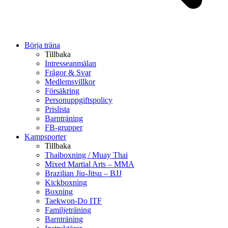
Börja träna
Tillbaka
Intresseanmälan
Frågor & Svar
Medlemsvillkor
Försäkring
Personuppgiftspolicy
Prislista
Barnträning
FB-grupper
Kampsporter
Tillbaka
Thaiboxning / Muay Thai
Mixed Martial Arts – MMA
Brazilian Jiu-Jitsu – BJJ
Kickboxning
Boxning
Taekwon-Do ITF
Familjeträning
Barnträning