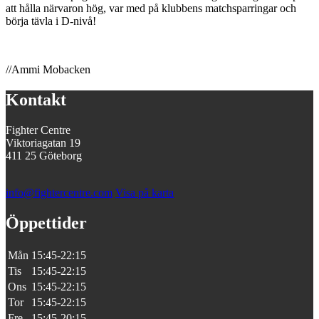
att hålla närvaron hög, var med på klubbens matchsparringar och
börja tävla i D-nivå!
//Ammi Mobacken
Kontakt
Fighter Centre
Viktoriagatan 19
411 25 Göteborg
info@fightercentre.com
Visa på karta
Öppettider
Mån
15:45-22:15
Tis
15:45-22:15
Ons
15:45-22:15
Tor
15:45-22:15
Fre
15:45-20:15