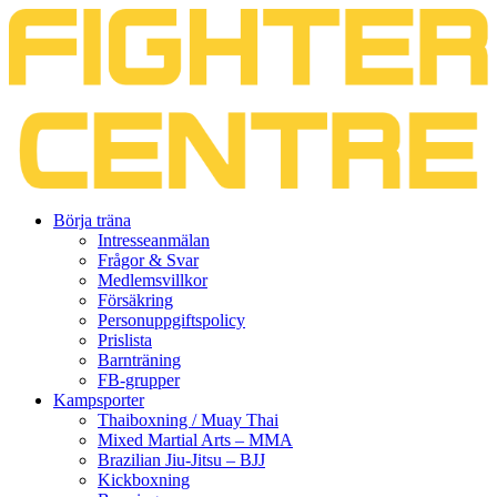
Gå
Börja träna
vidare
Intresseanmälan
till
Frågor & Svar
innehåll
Medlemsvillkor
Försäkring
Personuppgiftspolicy
Prislista
Barnträning
FB-grupper
Kampsporter
Thaiboxning / Muay Thai
Mixed Martial Arts – MMA
Brazilian Jiu-Jitsu – BJJ
Kickboxning