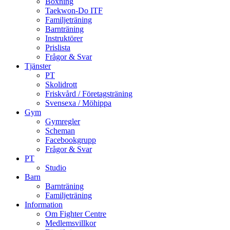
Boxning
Taekwon-Do ITF
Familjeträning
Barnträning
Instruktörer
Prislista
Frågor & Svar
Tjänster
PT
Skolidrott
Friskvård / Företagsträning
Svensexa / Möhippa
Gym
Gymregler
Scheman
Facebookgrupp
Frågor & Svar
PT
Studio
Barn
Barnträning
Familjeträning
Information
Om Fighter Centre
Medlemsvillkor