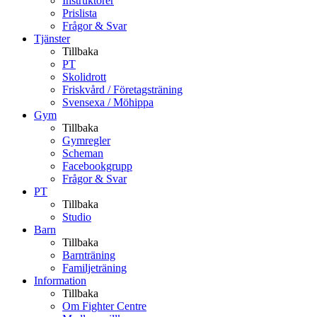
Instruktörer
Prislista
Frågor & Svar
Tjänster
Tillbaka
PT
Skolidrott
Friskvård / Företagsträning
Svensexa / Möhippa
Gym
Tillbaka
Gymregler
Scheman
Facebookgrupp
Frågor & Svar
PT
Tillbaka
Studio
Barn
Tillbaka
Barnträning
Familjeträning
Information
Tillbaka
Om Fighter Centre