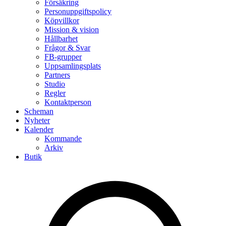
Försäkring
Personuppgiftspolicy
Köpvillkor
Mission & vision
Hållbarhet
Frågor & Svar
FB-grupper
Uppsamlingsplats
Partners
Studio
Regler
Kontaktperson
Scheman
Nyheter
Kalender
Kommande
Arkiv
Butik