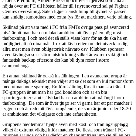
är Jens Fredholm, Anders Eriksson och Per Liljekvist som alla är
nöjda över att FC till hösten håller till i nyrenoverad sal på Fighter
Centres övervåning. Salen ligger i anslutning till gymet så passen
kan smidigt samordnas med extra fys för att maximera varje träning.
Skillnad på att vara med i FC från FMTs övriga pass på avancerad
nivå är att man har en uttalad ambition att tävla på en hög nivå i
thaiboxning. I och med det så ställs vissa krav för att du ska ha en
möjlighet att nå dina mål. T ex att tävla eftersom det utvecklar dig
allra mest men även obligatorisk närvaro osv. Klubben sponsrar
även tävlingsresor i större utsträckning vilket är extrem viktigt och
fantastisk backup eftersom det kan bli dyra resor i större
sammanhang.
En annan skillnad är också inställningen. I en avancerad grupp är
många duktiga tekniskt men väljer att se det som en kul motionsform
med utmanande sparring. En förutsättning för att man ska träna i
FC-gruppen är att man har god kondition och är en bra
sparringpartner samt självklart har en ambition att nå långt inom
thaiboxning. De som är över tjugo ser vi gärna har ett par matcher i
ryggen och är redo att tävla omgående, de som är junior eller 18-20
är ambitionen det viktigaste och inte erfarenheten.
Gruppens medlemmar hjälps även med kost- och träningsupplägg
vilket är extremt viktigt inför matcher. De flesta som tränar i FC-
gruppen är unga och har därför en chans att träna upp sig till en bra