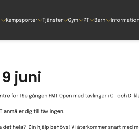
a
Kampsporter
Tjänster
Gym
PT
Barn
Informatio
9 juni
ntre för 19e gången FMT Open med tävlingar i C- och D-kl
nmäler dig till tävlingen.
gera det hela? Din hjälp behövs! Vi återkommer snart med 