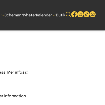
n
Scheman
Nyheter
Kalender
Butik
ass. Mer infoâ€¦
J
mer information