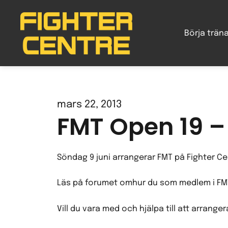
Gå
vidare
Börja trän
till
innehåll
mars 22, 2013
FMT Open 19 – 
Söndag 9 juni arrangerar FMT på Fighter Ce
Läs på forumet omhur du som medlem i FMT a
Vill du vara med och hjälpa till att arran