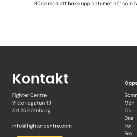
Börja med att boka upp datumet â€“ som täv
Kontakt
Öppe
Fighter Centre
Somm
Viktoriagatan 19
Mån
411 25 Göteborg
Tis
Ons
info@fightercentre.com
Tor
Fre