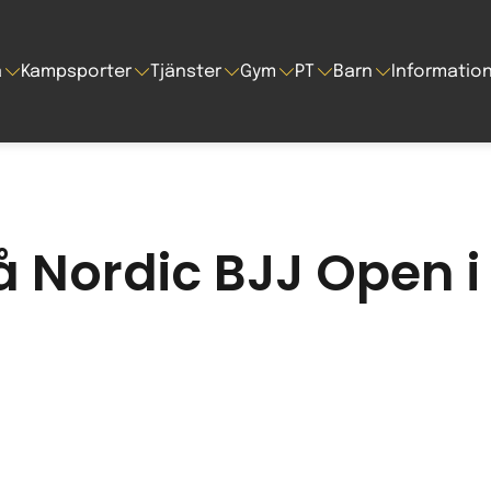
a
Kampsporter
Tjänster
Gym
PT
Barn
Informatio
å Nordic BJJ Open i