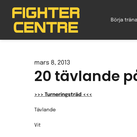
Gå
vidare
Börja trän
till
innehåll
mars 8, 2013
20 tävlande p
>>> Turneringsträd <<<
Tävlande
Vit