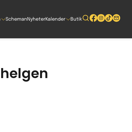
n
Scheman
Nyheter
Kalender
Butik
 helgen