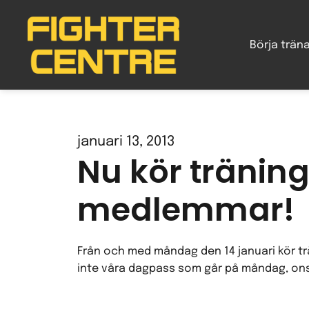
Gå
vidare
Börja trän
till
innehåll
januari 13, 2013
Nu kör träning
medlemmar!
Från och med måndag den 14 januari kör t
inte våra dagpass som går på måndag, ons