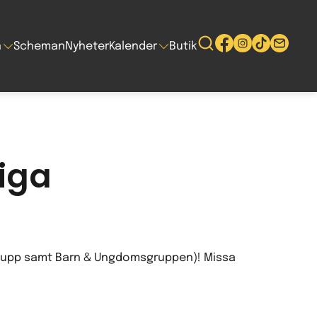
n
Scheman
Nyheter
Kalender
Butik
liga
ch upp samt Barn & Ungdomsgruppen)! Missa