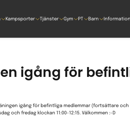
a
Kampsporter
Tjänster
Gym
PT
Barn
Informatio
en igång för befint
räningen igång för befintliga medlemmar (fortsättare o
dag och fredag klockan 11:00-12:15. Välkommen :-D