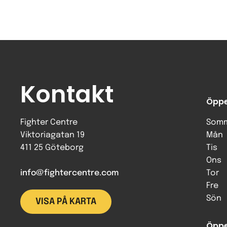
Kontakt
Öppe
Fighter Centre
Somm
Viktoriagatan 19
Mån
411 25 Göteborg
Tis
Ons
info@fightercentre.com
Tor
Fre
Sön
VISA PÅ KARTA
Öppe