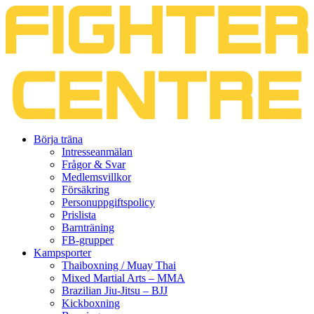
Gå
Börja träna
vidare
Intresseanmälan
till
Frågor & Svar
innehåll
Medlemsvillkor
Försäkring
Personuppgiftspolicy
Prislista
Barnträning
FB-grupper
Kampsporter
Thaiboxning / Muay Thai
Mixed Martial Arts – MMA
Brazilian Jiu-Jitsu – BJJ
Kickboxning