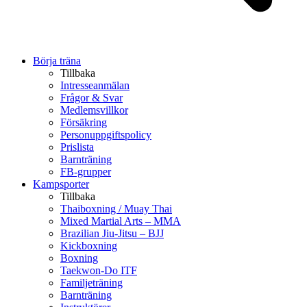
Börja träna
Tillbaka
Intresseanmälan
Frågor & Svar
Medlemsvillkor
Försäkring
Personuppgiftspolicy
Prislista
Barnträning
FB-grupper
Kampsporter
Tillbaka
Thaiboxning / Muay Thai
Mixed Martial Arts – MMA
Brazilian Jiu-Jitsu – BJJ
Kickboxning
Boxning
Taekwon-Do ITF
Familjeträning
Barnträning