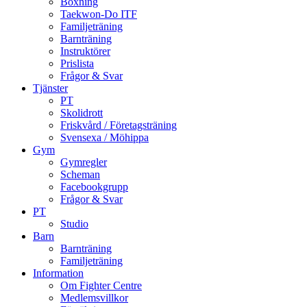
Boxning
Taekwon-Do ITF
Familjeträning
Barnträning
Instruktörer
Prislista
Frågor & Svar
Tjänster
PT
Skolidrott
Friskvård / Företagsträning
Svensexa / Möhippa
Gym
Gymregler
Scheman
Facebookgrupp
Frågor & Svar
PT
Studio
Barn
Barnträning
Familjeträning
Information
Om Fighter Centre
Medlemsvillkor