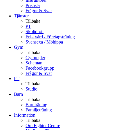
Instruktörer
Prislista
Frågor & Svar
Tjänster
Tillbaka
PT
Skolidrott
Friskvård / Företagsträning
Svensexa / Möhippa
Gym
Tillbaka
Gymregler
Scheman
Facebookgrupp
Frågor & Svar
PT
Tillbaka
Studio
Barn
Tillbaka
Barnträning
Familjeträning
Information
Tillbaka
Om Fighter Centre