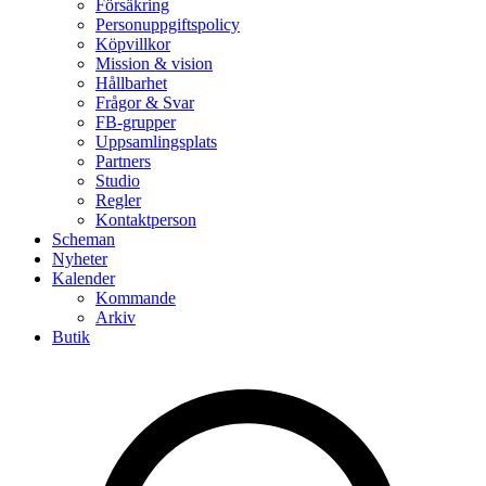
Försäkring
Personuppgiftspolicy
Köpvillkor
Mission & vision
Hållbarhet
Frågor & Svar
FB-grupper
Uppsamlingsplats
Partners
Studio
Regler
Kontaktperson
Scheman
Nyheter
Kalender
Kommande
Arkiv
Butik