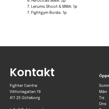
6. Ferocitas MMA: 2p
7. Lerums Shoot & MMA: 1p
7. Fightgym Borås: 1p
Kontakt
Öppe
Fighter Centre
Somm
Viktoriagatan 19
Mån
411 25 Göteborg
Tis
Ons