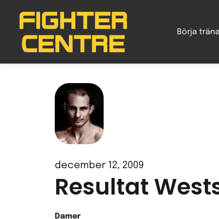
Gå
vidare
Börja trän
till
innehåll
december 12, 2009
Resultat West
Damer