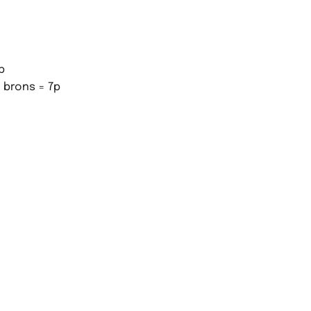
p
1 brons = 7p