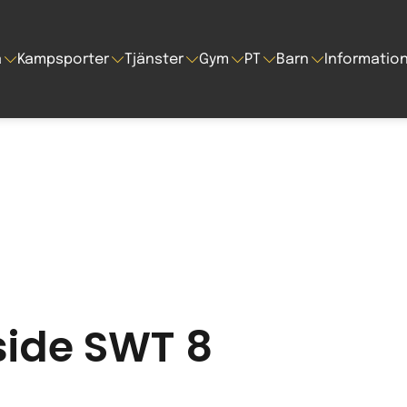
a
Kampsporter
Tjänster
Gym
PT
Barn
Informatio
side SWT 8