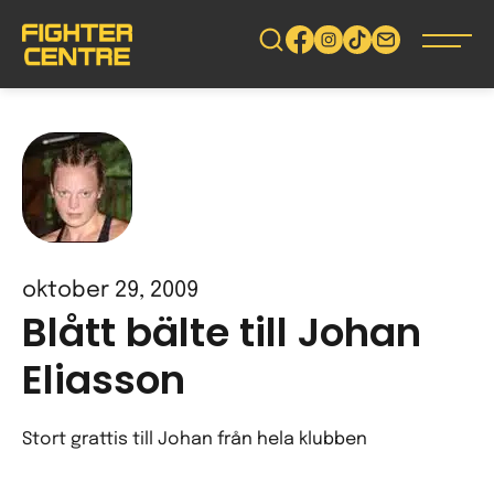
Gå
vidare
till
innehåll
oktober 29, 2009
Blått bälte till Johan
Eliasson
Stort grattis till Johan från hela klubben